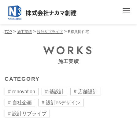
>
>
>
TOP
施工実績
設計リブライブ
R様共同住宅
WORKS
施工実績
CATEGORY
renovation
基設計
店舗設計
自社企画
設計esデザイン
設計リブライブ