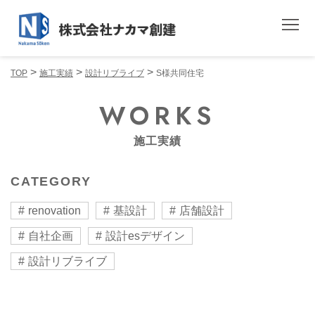
>
>
>
TOP
施工実績
設計リブライブ
S様共同住宅
WORKS
施工実績
CATEGORY
renovation
基設計
店舗設計
自社企画
設計esデザイン
設計リブライブ